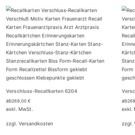
Verschluss-Recallkarten 6204
Versc
ab
ab
268,00
€
26
exkl. MwSt.
exkl.
zzgl.
Versandkosten
zzgl.