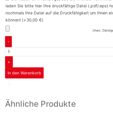
laden Sie bitte hier Ihre druckfähige Datei (.pdf/.eps) h
nochmals Ihre Datei auf die Druckfähigkeit um Ihnen e
können!
(+
30,00
€
)
(max. Datei
-
+
In den Warenkorb
Corporate Design
Ähnliche Produkte
mehr erfahren