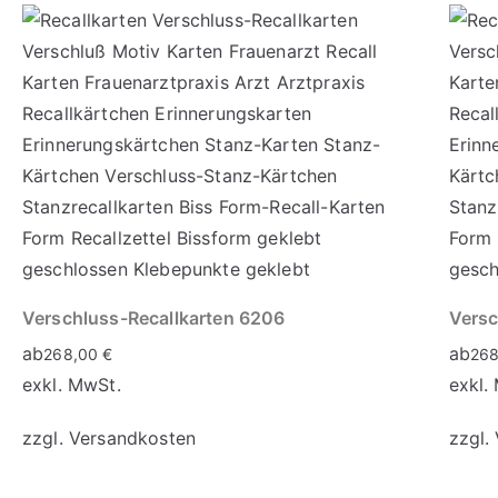
Verschluss-Recallkarten 6206
Versc
ab
ab
268,00
€
26
exkl. MwSt.
exkl.
zzgl.
Versandkosten
zzgl.