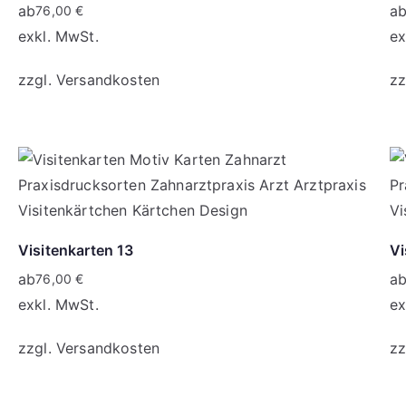
ab
a
76,00
€
exkl. MwSt.
ex
zzgl.
Versandkosten
zz
Visitenkarten 13
Vi
ab
a
76,00
€
exkl. MwSt.
ex
zzgl.
Versandkosten
zz