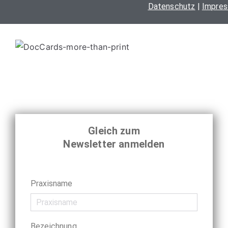
Datenschutz
|
Impre
der
Produktseite
gewählt
werden
Gleich zum
Newsletter anmelden
Praxisname
Bezeichnung