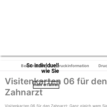
So individuell
Beschreibung
Druckinformation
Druc
wie Sie
Visitenkarten 06 für den
mehr erfahren
Zahnarzt
Visitenkarten 06 für den Zahnarzt: Ganz gleich wem Si