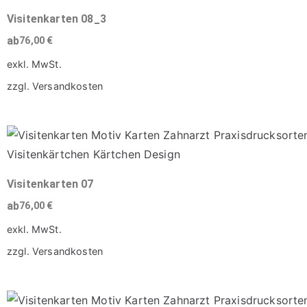
Varianten
Visitenkarten 08_3
auf.
ab
76,00
€
Die
exkl. MwSt.
Optionen
zzgl.
Versandkosten
können
Dieses
auf
Produkt
der
weist
Produktseite
mehrere
gewählt
Varianten
Visitenkarten 07
werden
auf.
ab
76,00
€
Die
exkl. MwSt.
Optionen
zzgl.
Versandkosten
können
Dieses
auf
Produkt
der