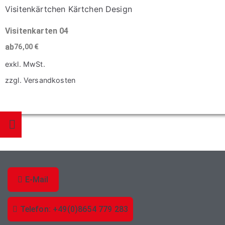
weist
Produktseite
mehrere
gewählt
Varianten
Visitenkarten 04
werden
auf.
ab
76,00
€
Die
exkl. MwSt.
Optionen
zzgl.
Versandkosten
können
Dieses
auf
Produkt
der
weist
Produktseite
mehrere
gewählt
Varianten
werden
auf.
Die
E-Mail
Optionen
können
Telefon: +49(0)8654 779 283
auf