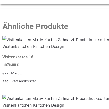
Ähnliche Produkte
Visitenkarten 16
ab
76,00
€
exkl. MwSt.
zzgl.
Versandkosten
Dieses
Produkt
weist
mehrere