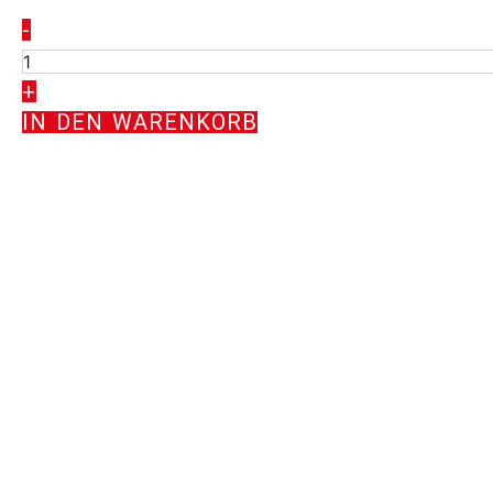
Logo
-
Visitenkarten
06
+
Menge
IN DEN WARENKORB