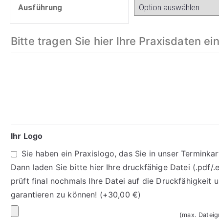
Ausführung
Bitte tragen Sie hier Ihre Praxisdaten ei
Bitte
tragen
Sie
hier
Ihre
Praxisdaten
Ihr Logo
ein
Sie haben ein Praxislogo, das Sie in unser Terminka
Dann laden Sie bitte hier Ihre druckfähige Datei (.pdf/
prüft final nochmals Ihre Datei auf die Druckfähigkeit
garantieren zu können!
(+
30,00
€
)
Ihr
(max. Datei