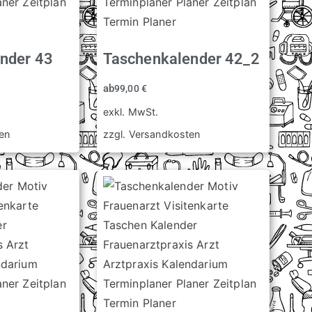
nder 43
Taschenkalender 42_2
ab
99,00
€
exkl. MwSt.
en
zzgl.
Versandkosten