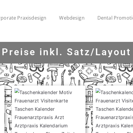
porate Praxisdesign
Webdesign
Dental Promot
Preise inkl.
Satz/Layout