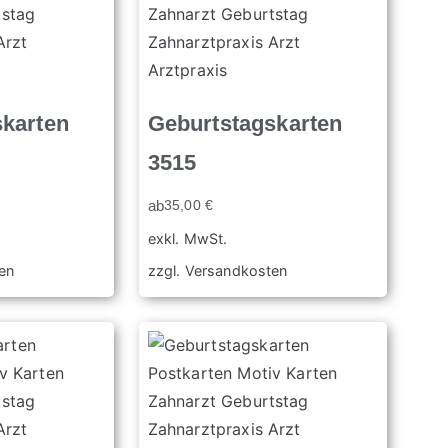
skarten
Geburtstagskarten
3515
ab
35,00
€
exkl. MwSt.
en
zzgl.
Versandkosten