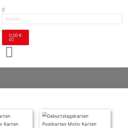
0,00
€
0
t