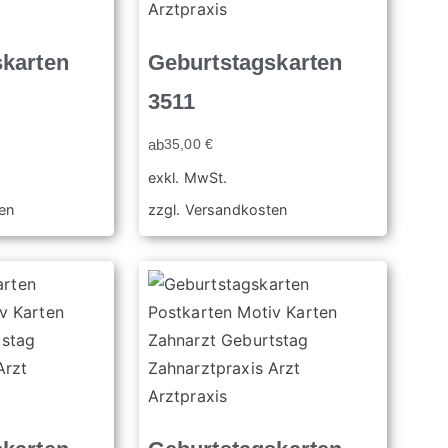
skarten
Geburtstagskarten
3511
ab
35,00
€
exkl. MwSt.
en
zzgl.
Versandkosten