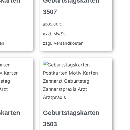
skarten
Geburtstagskarten
3507
ab
35,00
€
exkl. MwSt.
en
zzgl.
Versandkosten
skarten
Geburtstagskarten
3503