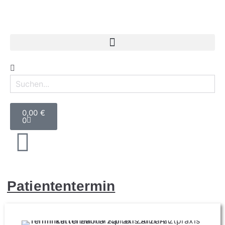
0,00
€
0
Patiententermin