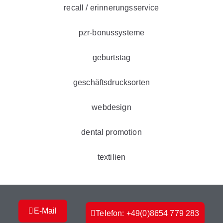
recall / erinnerungsservice
pzr-bonussysteme
geburtstag
geschäftsdrucksorten
webdesign
dental promotion
textilien
E-Mail
Telefon: +49(0)8654 779 283