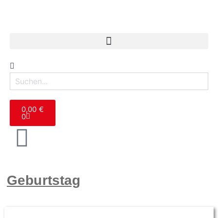
0,00
€
0
Geburtstag