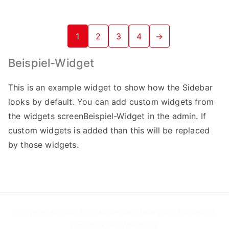
1
2
3
4
→
Beispiel-Widget
This is an example widget to show how the Sidebar
looks by default. You can add custom widgets from
the widgets screenBeispiel-Widget in the admin. If
custom widgets is added than this will be replaced
by those widgets.
Copyright © 2026
DocCards – more than print
. Präsentiert
von
Zakra
und
WordPress
.