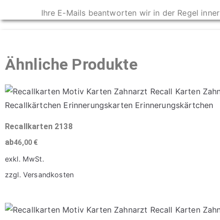
Ihre E-Mails beantworten wir in der Regel inne
Ähnliche Produkte
Recallkarten 2138
ab
46,00
€
exkl. MwSt.
zzgl.
Versandkosten
Dieses
Produkt
weist