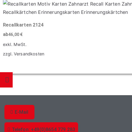
Produkt
der
weist
Produktseite
mehrere
gewählt
Varianten
Recallkarten 2124
werden
auf.
ab
46,00
€
Die
exkl. MwSt.
Optionen
zzgl.
Versandkosten
können
Dieses
auf
Produkt
der
weist
Produktseite
mehrere
gewählt
Varianten
werden
auf.
Die
E-Mail
Optionen
können
Telefon: +49(0)8654 779 283