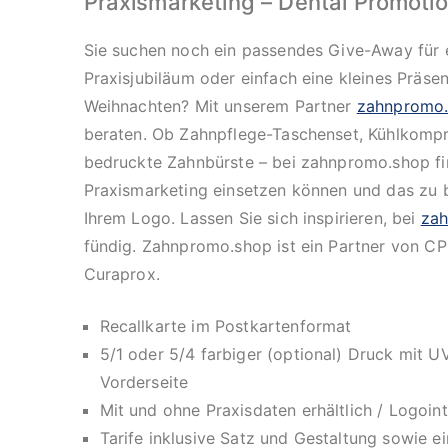
Praxismarketing – Dental Promoti
Sie suchen noch ein passendes Give-Away für e
Praxisjubiläum oder einfach eine kleines Präse
Weihnachten? Mit unserem Partner
zahnpromo
beraten. Ob Zahnpflege-Taschenset, Kühlkomp
bedruckte Zahnbürste – bei zahnpromo.shop find
Praxismarketing einsetzen können und das zu be
Ihrem Logo. Lassen Sie sich inspirieren, bei
za
fündig. Zahnpromo.shop ist ein Partner von C
Curaprox.
Recallkarte im Postkartenformat
5/1 oder 5/4 farbiger (optional) Druck mit 
Vorderseite
Mit und ohne Praxisdaten erhältlich / Logoin
Tarife inklusive Satz und Gestaltung sowie e