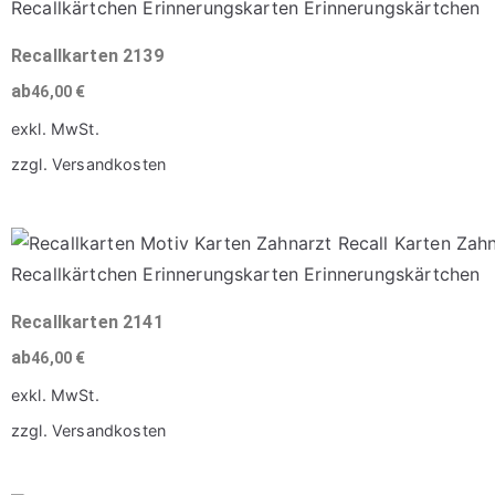
mehrere
Varianten
Recallkarten 2139
auf.
ab
46,00
€
Die
exkl. MwSt.
Optionen
zzgl.
Versandkosten
können
Dieses
auf
Produkt
der
weist
Produktseite
mehrere
gewählt
Varianten
Recallkarten 2141
werden
auf.
ab
46,00
€
Die
exkl. MwSt.
Optionen
zzgl.
Versandkosten
können
Dieses
auf