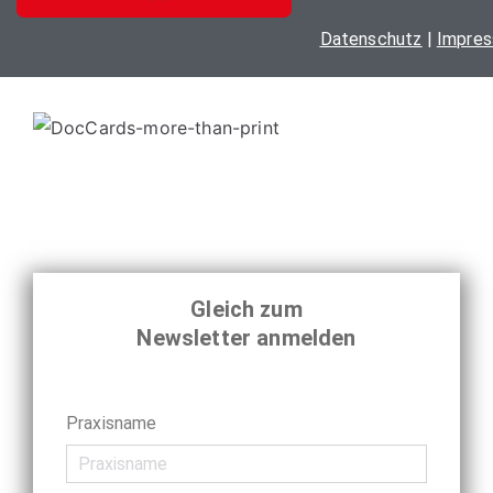
auf
Datenschutz
|
Impre
der
Produktseite
gewählt
werden
Gleich zum
Newsletter anmelden
Praxisname