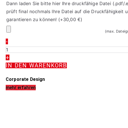
Dann laden Sie bitte hier Ihre druckfähige Datei (.pdf/
prüft final nochmals Ihre Datei auf die Druckfähigkeit
garantieren zu können!
(+
30,00
€
)
Ihr
(max. Datei
Logo
-
Recallkarten
2133
+
Menge
IN DEN WARENKORB
Corporate Design
mehr erfahren