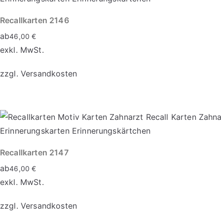
Recallkarten 2146
ab
46,00
€
exkl. MwSt.
zzgl.
Versandkosten
Dieses
Produkt
weist
mehrere
Varianten
Recallkarten 2147
auf.
ab
46,00
€
Die
exkl. MwSt.
Optionen
zzgl.
Versandkosten
können