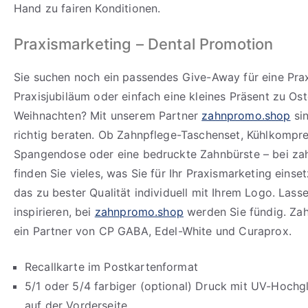
Hand zu fairen Konditionen.
Praxismarketing – Dental Promotion
Sie suchen noch ein passendes Give-Away für eine Prax
Praxisjubiläum oder einfach eine kleines Präsent zu Os
Weihnachten? Mit unserem Partner
zahnpromo.shop
sin
richtig beraten. Ob Zahnpflege-Taschenset, Kühlkompre
Spangendose oder eine bedruckte Zahnbürste – bei z
finden Sie vieles, was Sie für Ihr Praxismarketing eins
das zu bester Qualität individuell mit Ihrem Logo. Lasse
inspirieren, bei
zahnpromo.shop
werden Sie fündig. Za
ein Partner von CP GABA, Edel-White und Curaprox.
Recallkarte im Postkartenformat
5/1 oder 5/4 farbiger (optional) Druck mit UV-Hochg
auf der Vorderseite