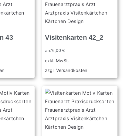
en 43
Visitenkarten 42_2
ab
76,00
€
exkl. MwSt.
en
zzgl.
Versandkosten