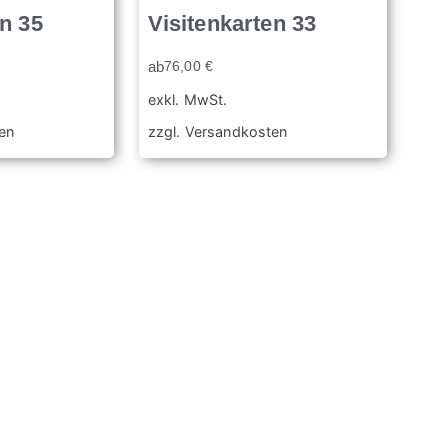
en 35
Visitenkarten 33
ab
76,00
€
exkl. MwSt.
en
zzgl.
Versandkosten