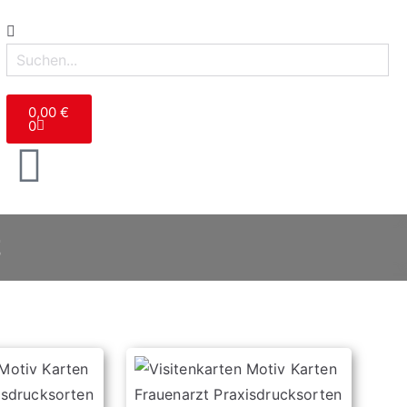
0,00
€
0
t