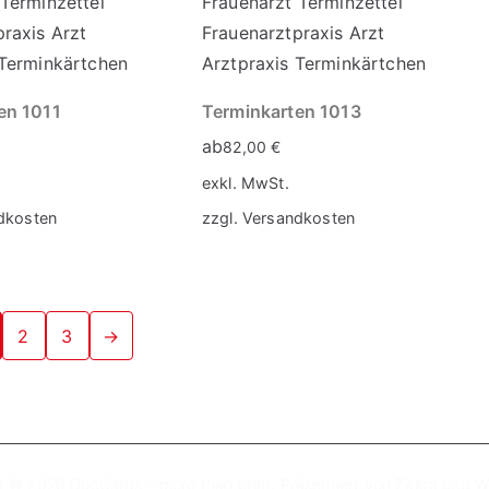
en 1011
Terminkarten 1013
ab
82,00
€
exkl. MwSt.
dkosten
zzgl.
Versandkosten
2
3
→
ht © 2026
DocCards – more than print
. Präsentiert von
Zakra
und
W