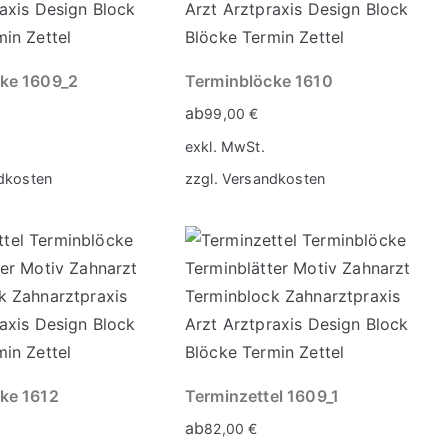
ke 1609_2
Terminblöcke 1610
ab
99,00
€
exkl. MwSt.
dkosten
zzgl.
Versandkosten
ke 1612
Terminzettel 1609_1
ab
82,00
€