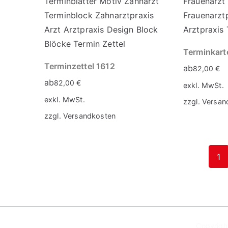
Terminkart
Terminzettel 1612
ab
82,00
€
ab
82,00
€
exkl. MwSt.
exkl. MwSt.
zzgl.
Versan
zzgl.
Versandkosten
1
Copyrig