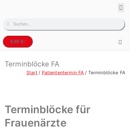
Corpo
Denta
0,00
€
Terminblöcke FA
Start
Patiententermin FA
Terminblöcke FA
Terminblöcke für
Frauenärzte